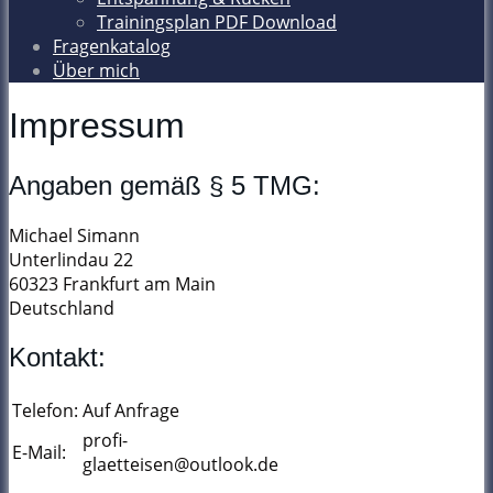
Trainingsplan PDF Download
Fragenkatalog
Über mich
Impressum
Angaben gemäß § 5 TMG:
Michael Simann
Unterlindau 22
60323 Frankfurt am Main
Deutschland
Kontakt:
Telefon:
Auf Anfrage
profi-
E-Mail:
glaetteisen@outlook.de