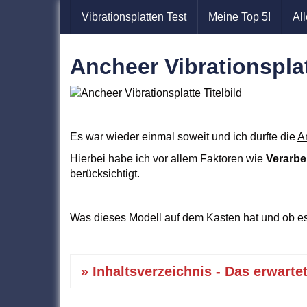
Skip
Vibrationsplatten Test
Meine Top 5!
Al
to
main
content
Ancheer Vibrationsplat
Es war wieder einmal soweit und ich durfte die
A
Hierbei habe ich vor allem Faktoren wie
Verarbe
berücksichtigt.
Was dieses Modell auf dem Kasten hat und ob es 
» Inhaltsverzeichnis - Das erwartet